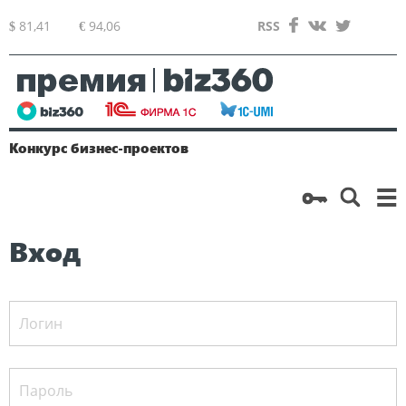
81,41
94,06
RSS
$
€
Конкурс
бизнес-проектов
Вход