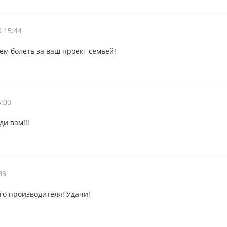
6 15:44
ем болеть за ваш проект семьей!
6:00
и вам!!!
03
о производителя! Удачи!