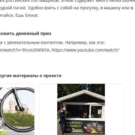
их российских поставщиков. Smeat содержит много белка (боле
 одной пачке. Удобно взять с собой на прогулку, в машину или в
игайся. Ешь Smeat.
вложить денежный приз
е с увлекательным контентом. Например, как эти:
m/watch?v=3hcxUSWl6YA, https://www.youtube.com/watch?
ругие материалы о проекте