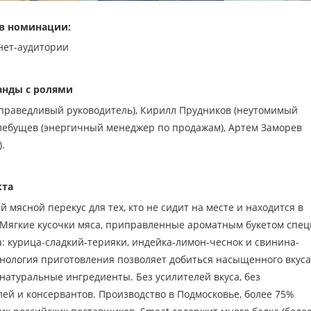
в номинации:
нет-аудитории
анды с ролями
праведливый руководитель), Кирилл Прудников (неутомимый
Хлебущев (энергичный менеджер по продажам), Артем Заморев
.
кта
й мясной перекус для тех, кто не сидит на месте и находится в
Мягкие кусочки мяса, приправленные ароматным букетом спец
а: курица-сладкий-терияки, индейка-лимон-чеснок и свинина-
хнология приготовления позволяет добиться насыщенного вкуса
натуральные ингредиенты. Без усилителей вкуса, без
лей и консервантов. Производство в Подмосковье, более 75%